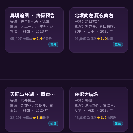
99:38
99:55
异境追缉 · 终极预告
北境向左 夏夜向右
导演：克里斯托弗·诺兰
导演：滨口龙介
主演：河正宇、玛格特·罗比、宋仲基、基努·里维斯
主演：刘亦菲、菅田将晖、艾玛·斯通、新垣结衣 等
冒险 · 韩国 · 2018 年
犯罪 · 日本 · 2021 年
8.4
8.0
95,407
次播放
纪录片
93,805
次播放
动漫
高分
蓝光
96:23
99:07
天际与狂潮 · 原声呈
余烬之猎场
现
导演：岩井俊二
导演：郭帆
主演：刘亦菲、梁朝伟、雷佳音、李帝勋
主演：迪丽热巴、雷佳音、玛格特·罗比、菅田将晖 等
奇幻 · 韩国 · 2025 年
爱情 · 韩国 · 2025 年
7.8
6.8
32,291
次播放
动漫
46,625
次播放
电视剧
热播
蓝光