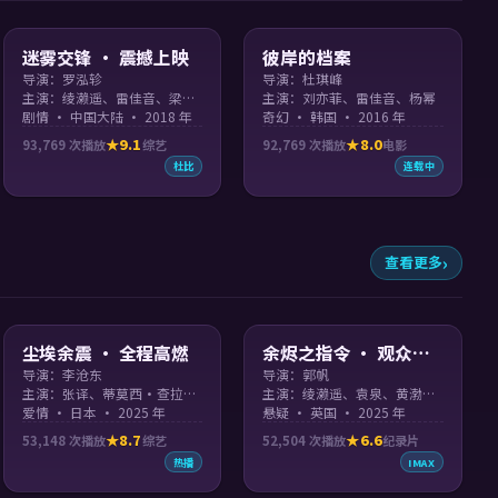
99:40
99:25
迷雾交锋 · 震撼上映
彼岸的档案
导演：罗泓轸
导演：杜琪峰
主演：绫濑遥、雷佳音、梁朝伟
主演：刘亦菲、雷佳音、杨幂
剧情 · 中国大陆 · 2018 年
奇幻 · 韩国 · 2016 年
9.1
8.0
93,769
次播放
综艺
92,769
次播放
电影
杜比
连载中
查看更多
99:06
99:20
尘埃余震 · 全程高燃
余烬之指令 · 观众口
碑佳作
导演：李沧东
导演：郭帆
主演：张译、蒂莫西·查拉梅、雷佳音
主演：绫濑遥、袁泉、黄渤、章子怡 等
爱情 · 日本 · 2025 年
悬疑 · 英国 · 2025 年
8.7
6.6
53,148
次播放
综艺
52,504
次播放
纪录片
热播
IMAX